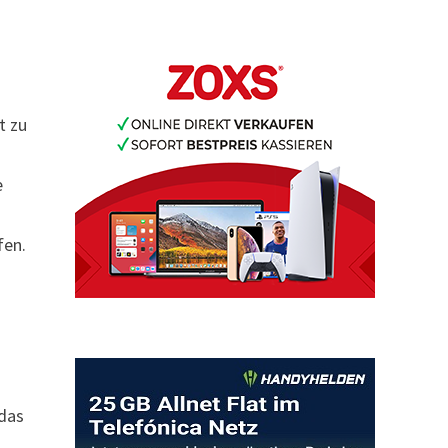
t zu
e
fen.
 das