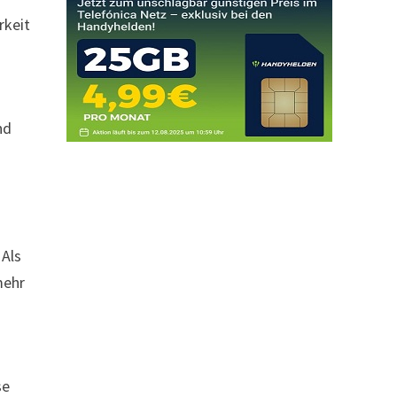
rkeit
nd
 Als
mehr
se