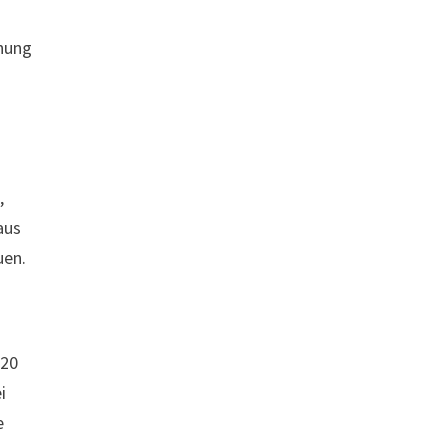
chung
,
aus
uen.
 20
i
e