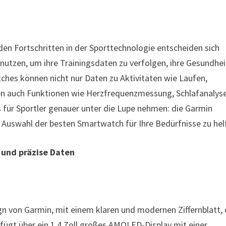
n Fortschritten in der Sporttechnologie entscheiden sich
utzen, um ihre Trainingsdaten zu verfolgen, ihre Gesundhei
ches können nicht nur Daten zu Aktivitäten wie Laufen,
n auch Funktionen wie Herzfrequenzmessung, Schlafanalys
ür Sportler genauer unter die Lupe nehmen: die Garmin
r Auswahl der besten Smartwatch für Ihre Bedürfnisse zu hel
 und präzise Daten
gn von Garmin, mit einem klaren und modernen Ziffernblatt,
rfügt über ein 1,4 Zoll großes AMOLED-Display mit einer