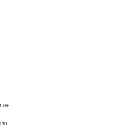
 sie
ann