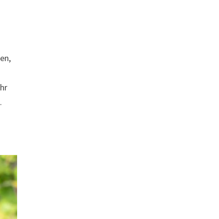
en,
hr
.