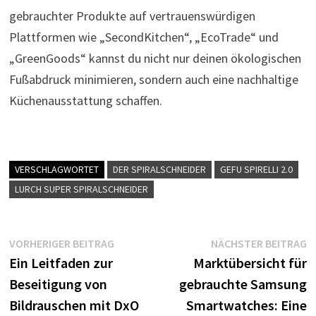
gebrauchter Produkte auf vertrauenswürdigen
Plattformen wie „SecondKitchen“, „EcoTrade“ und
„GreenGoods“ kannst du nicht nur deinen ökologischen
Fußabdruck minimieren, sondern auch eine nachhaltige
Küchenausstattung schaffen.
VERSCHLAGWORTET
DER SPIRALSCHNEIDER
GEFU SPIRELLI 2.0
LURCH SUPER SPIRALSCHNEIDER
Beitragsnavigation
Vorheriger
N
VORHERIGER BEITRAG
NÄCHSTER BEITRAG
Beitrag:
B
Ein Leitfaden zur
Marktübersicht für
Beseitigung von
gebrauchte Samsung
Bildrauschen mit DxO
Smartwatches: Eine