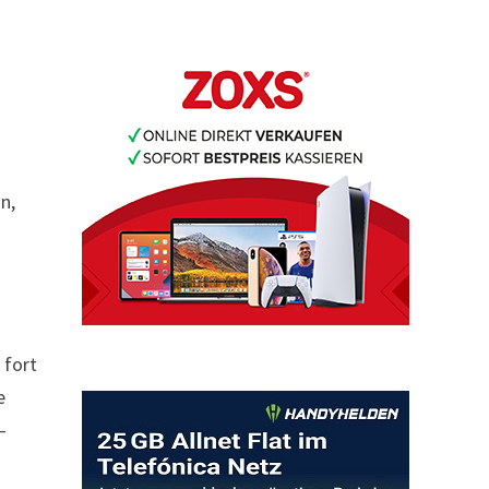
n,
 fort
e
–