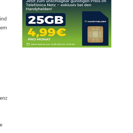
sind
udem
tenz
ne