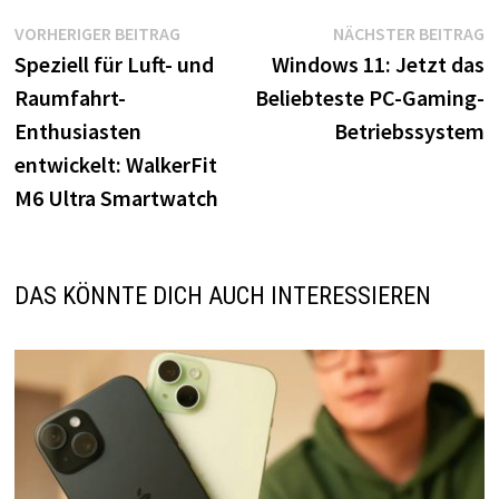
Beitragsnavigation
Vorheriger
N
VORHERIGER BEITRAG
NÄCHSTER BEITRAG
Beitrag:
B
Speziell für Luft- und
Windows 11: Jetzt das
Raumfahrt-
Beliebteste PC-Gaming-
Enthusiasten
Betriebssystem
entwickelt: WalkerFit
M6 Ultra Smartwatch
DAS KÖNNTE DICH AUCH INTERESSIEREN