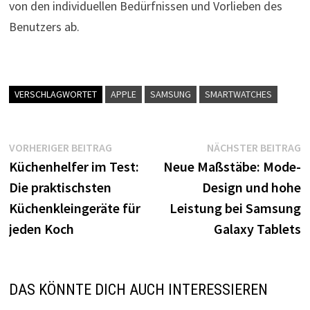
von den individuellen Bedürfnissen und Vorlieben des
Benutzers ab.
VERSCHLAGWORTET
APPLE
SAMSUNG
SMARTWATCHES
Beitragsnavigation
Vorheriger
N
VORHERIGER BEITRAG
NÄCHSTER BEITRAG
Beitrag:
B
Küchenhelfer im Test:
Neue Maßstäbe: Mode-
Die praktischsten
Design und hohe
Küchenkleingeräte für
Leistung bei Samsung
jeden Koch
Galaxy Tablets
DAS KÖNNTE DICH AUCH INTERESSIEREN