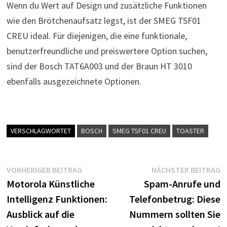
Wenn du Wert auf Design und zusätzliche Funktionen
wie den Brötchenaufsatz legst, ist der SMEG TSF01
CREU ideal. Für diejenigen, die eine funktionale,
benutzerfreundliche und preiswertere Option suchen,
sind der Bosch TAT6A003 und der Braun HT 3010
ebenfalls ausgezeichnete Optionen.
VERSCHLAGWORTET
BOSCH
SMEG TSF01 CREU
TOASTER
Beitragsnavigation
Vorheriger
N
VORHERIGER BEITRAG
NÄCHSTER BEITRAG
Beitrag:
B
Motorola Künstliche
Spam-Anrufe und
Intelligenz Funktionen:
Telefonbetrug: Diese
Ausblick auf die
Nummern sollten Sie