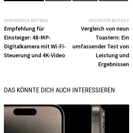
Beitragsnavigation
Vorheriger
N
VORHERIGER BEITRAG
NÄCHSTER BEITRAG
Beitrag:
B
Empfehlung für
Vergleich von neun
Einsteiger: 48-MP-
Toastern: Ein
Digitalkamera mit Wi-Fi-
umfassender Test von
Steuerung und 4K-Video
Leistung und
Ergebnissen
DAS KÖNNTE DICH AUCH INTERESSIEREN