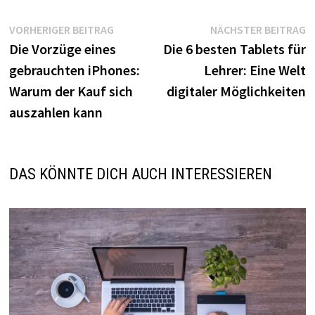
Beitragsnavigation
Vorheriger
N
VORHERIGER BEITRAG
NÄCHSTER BEITRAG
Beitrag:
B
Die Vorzüge eines
Die 6 besten Tablets für
gebrauchten iPhones:
Lehrer: Eine Welt
Warum der Kauf sich
digitaler Möglichkeiten
auszahlen kann
DAS KÖNNTE DICH AUCH INTERESSIEREN