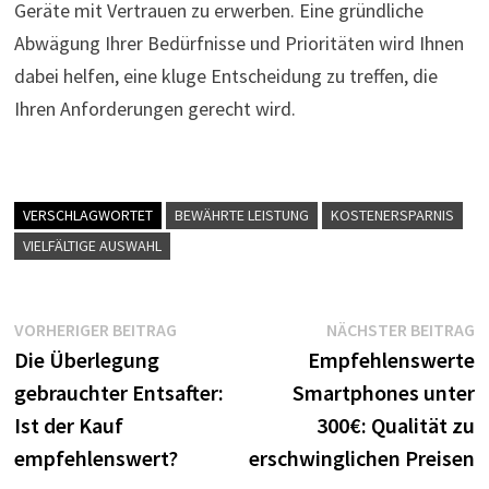
Geräte mit Vertrauen zu erwerben. Eine gründliche
Abwägung Ihrer Bedürfnisse und Prioritäten wird Ihnen
dabei helfen, eine kluge Entscheidung zu treffen, die
Ihren Anforderungen gerecht wird.
VERSCHLAGWORTET
BEWÄHRTE LEISTUNG
KOSTENERSPARNIS
VIELFÄLTIGE AUSWAHL
Beitragsnavigation
Vorheriger
N
VORHERIGER BEITRAG
NÄCHSTER BEITRAG
Beitrag:
B
Die Überlegung
Empfehlenswerte
gebrauchter Entsafter:
Smartphones unter
Ist der Kauf
300€: Qualität zu
empfehlenswert?
erschwinglichen Preisen