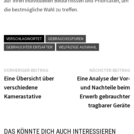
auf Ihren individuellen Bedürfnissen und Prioritäten, um
die bestmögliche Wahl zu treffen.
VERSCHLAGWORTET
GEBRAUCHSSPUREN
GEBRAUCHTER ENTSAFTER
VIELFÄLTIGE AUSWAHL
Beitragsnavigation
Vorheriger
N
VORHERIGER BEITRAG
NÄCHSTER BEITRAG
Beitrag:
B
Eine Übersicht über
Eine Analyse der Vor-
verschiedene
und Nachteile beim
Kamerastative
Erwerb gebrauchter
tragbarer Geräte
DAS KÖNNTE DICH AUCH INTERESSIEREN