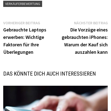
VERKÄUFERBEWERTUNG
Beitragsnavigation
Vorheriger
N
VORHERIGER BEITRAG
NÄCHSTER BEITRAG
Beitrag:
B
Gebrauchte Laptops
Die Vorzüge eines
erwerben: Wichtige
gebrauchten iPhones:
Faktoren für Ihre
Warum der Kauf sich
Überlegungen
auszahlen kann
DAS KÖNNTE DICH AUCH INTERESSIEREN